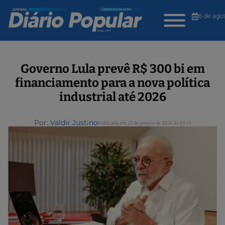
6 de ago
Governo Lula prevê R$ 300 bi em
financiamento para a nova política
industrial até 2026
Por:
Valdir Justino
Publicada em 23 de janeiro de 2024 às 09:13