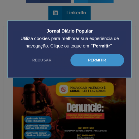
LinkedIn
Jornal Diário Popular
Utiliza cookies para melhorar sua experiência de
navegação. Clique ou toque em
"Permitir"
RECUSAR
PERMITIR