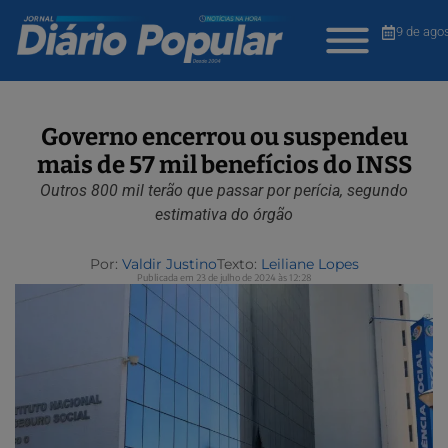
9 de ago
Governo encerrou ou suspendeu
mais de 57 mil benefícios do INSS
Outros 800 mil terão que passar por perícia, segundo
estimativa do órgão
Por:
Valdir Justino
Texto:
Leiliane Lopes
Publicada em 23 de julho de 2024 às 12:28