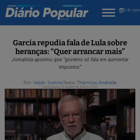
6 de ago
Garcia repudia fala de Lula sobre
heranças: “Quer arrancar mais”
Jornalista apontou que “governo só fala em aumentar
impostos”
Por:
Valdir Justino
Texto:
Thamirys Andrade
Publicada em 24 de julho de 2024 às 12:20