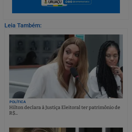
Leia Também:
POLÍTICA
Hilton declara à Justiça Eleitoral ter patrimônio de
R$...