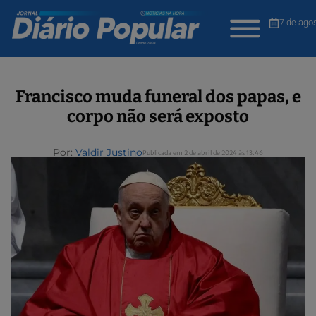
7 de ago
Francisco muda funeral dos papas, e
corpo não será exposto
Por:
Valdir Justino
Publicada em 2 de abril de 2024 às 13:46