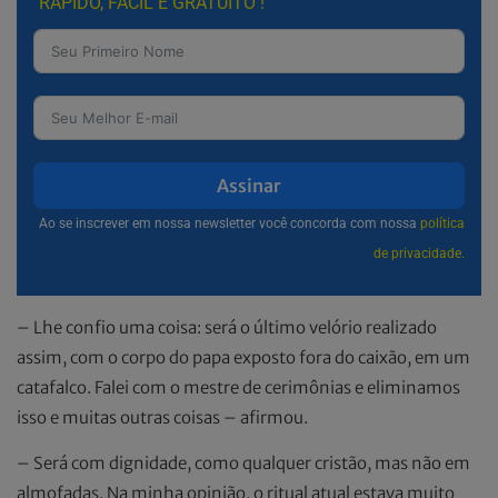
RÁPIDO, FÁCIL E GRATUITO !
Assinar
Ao se inscrever em nossa newsletter você concorda com nossa
política
de privacidade.
– Lhe confio uma coisa: será o último velório realizado
assim, com o corpo do papa exposto fora do caixão, em um
catafalco. Falei com o mestre de cerimônias e eliminamos
isso e muitas outras coisas – afirmou.
– Será com dignidade, como qualquer cristão, mas não em
almofadas. Na minha opinião, o ritual atual estava muito