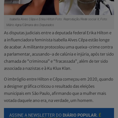
Isabella Alves Cêpa e Erika Hilton Foto: Reprodução/Rede social X; Foto:
Mário Agra/Câmara dos Deputados
As disputas judiciais entre a deputada federal Erika Hilton e
a influenciadora feminista Isabella Alves Cêpa estão longe
de acabar. A militante protocolou uma queixa-crime contra
a parlamentar, acusando-a de calúnia e injúria, após ter sido
chamada de “criminosa” e “fracassada”, além de ter sido
associada a nazistas e à Ku Klux Klan.
O imbróglio entre Hilton e Cêpa começou em 2020, quando
a designer gráfica criticou o resultado das eleições
municipais em São Paulo, afirmando que a mulher mais
votada daquele ano era, na verdade, um homem.
ASSINE A NEWSLETTER DO
DIÁRIO POPULAR.
É