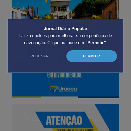
Jornal Diário Popular
Utiliza cookies para melhorar sua experiência de
navegação. Clique ou toque em
"Permitir"
RECUSAR
PERMITIR