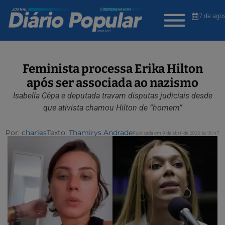
7 de ago
Feminista processa Erika Hilton
após ser associada ao nazismo
Isabella Cêpa e deputada travam disputas judiciais desde
que ativista chamou Hilton de “homem”
Por:
charles
Texto:
Thamirys Andrade
Publicada em 9 de abril de 2026 às 18:47