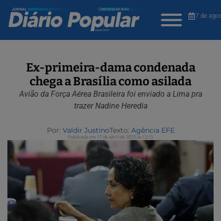
7 de ago
Ex-primeira-dama condenada
chega a Brasília como asilada
Avião da Força Aérea Brasileira foi enviado a Lima pra
trazer Nadine Heredia
Por:
Valdir Justino
Texto:
Agência EFE
Publicada em 17 de abril de 2025 às 12:13