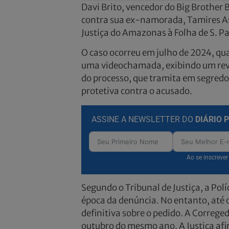
Davi Brito, vencedor do Big Brother B
contra sua ex-namorada, Tamires Ass
Justiça do Amazonas à Folha de S. Pa
O caso ocorreu em julho de 2024, q
uma videochamada, exibindo um revól
do processo, que tramita em segred
protetiva contra o acusado.
ASSINE A NEWSLETTER DO
DIÁRIO 
Ao se inscreve
Segundo o Tribunal de Justiça, a Polí
época da denúncia. No entanto, até
definitiva sobre o pedido. A Correge
outubro do mesmo ano. A Justiça af