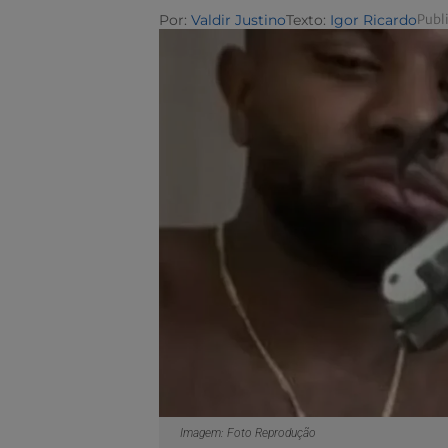
Por:
Valdir Justino
Texto:
Igor Ricardo
Publi
Imagem: Foto Reprodução