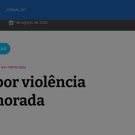
JORNAL DP
7 de agosto de 2026
CAR
ra ex-namorada
por violência
morada