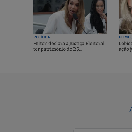
POLÍTICA
PERSEG
Hilton declara à Justiça Eleitoral
Lobis
ter patrimônio de R$...
ação j