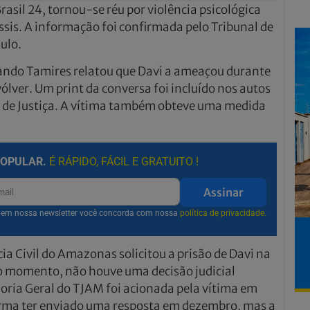
rasil 24, tornou-se réu por violência psicológica
is. A informação foi confirmada pelo Tribunal de
ulo.
uando Tamires relatou que Davi a ameaçou durante
ver. Um print da conversa foi incluído nos autos
o de Justiça. A vítima também obteve uma medida
POPULAR.
É RÁPIDO, FÁCIL E GRATUITO !
Assinar
r em nossa newsletter você concorda com nossa
política de privacidade.
cia Civil do Amazonas solicitou a prisão de Davi na
 o momento, não houve uma decisão judicial
doria Geral do TJAM foi acionada pela vítima em
irma ter enviado uma resposta em dezembro, mas a