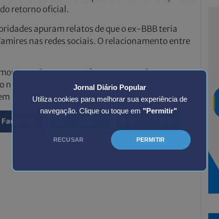
o retorno oficial.
ridades apuram relatos de que o ex-BBB teria
amires nas redes sociais. O relacionamento entre
firmou que não comentará o assunto e não
o nos stories do Instagram, escreveu: “As pessoas
Jornal Diário Popular
em eu mal”.
Utiliza cookies para melhorar sua experiência de
navegação. Clique ou toque em
"Permitir"
Facebook
Twitter
LinkedIn
RECUSAR
PERMITIR