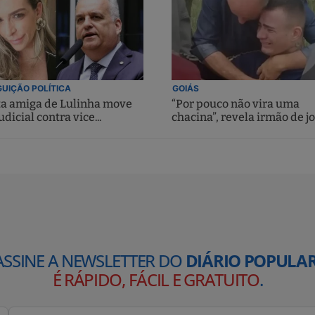
UIÇÃO POLÍTICA
GOIÁS
ta amiga de Lulinha move
“Por pouco não vira uma
udicial contra vice...
chacina”, revela irmão de jo
ASSINE A NEWSLETTER DO
DIÁRIO POPULAR
É RÁPIDO, FÁCIL E GRATUITO
.