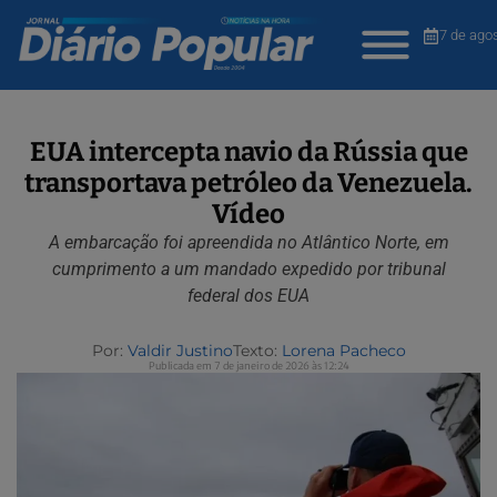
7 de ago
EUA intercepta navio da Rússia que
transportava petróleo da Venezuela.
Vídeo
A embarcação foi apreendida no Atlântico Norte, em
cumprimento a um mandado expedido por tribunal
federal dos EUA
Por:
Valdir Justino
Texto:
Lorena Pacheco
Publicada em 7 de janeiro de 2026 às 12:24