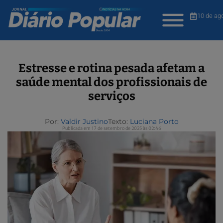
10 de ag
Estresse e rotina pesada afetam a
saúde mental dos profissionais de
serviços
Por:
Valdir Justino
Texto:
Luciana Porto
Publicada em 17 de setembro de 2025 às 02:46