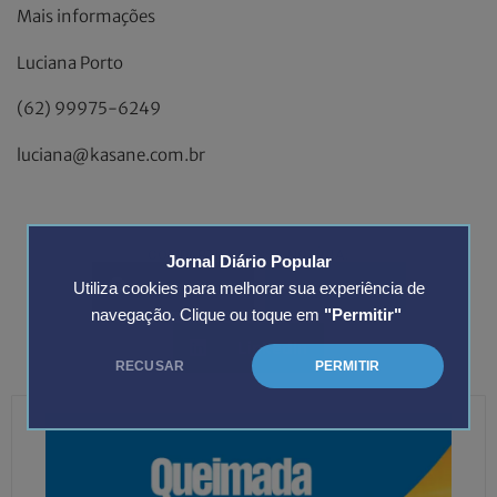
Mais informações
Luciana Porto
(62) 99975-6249
luciana@kasane.com.br
COMPARTILHE ESSA NOTÍCIA:
Jornal Diário Popular
Facebook
Twitter
Utiliza cookies para melhorar sua experiência de
navegação. Clique ou toque em
"Permitir"
LinkedIn
RECUSAR
PERMITIR