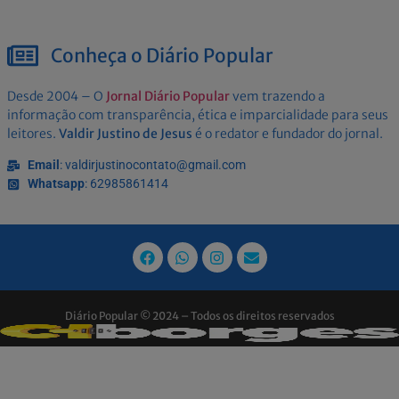
Conheça o Diário Popular
Desde 2004 – O
Jornal Diário Popular
vem trazendo a
informação com transparência, ética e imparcialidade para seus
leitores.
Valdir Justino de Jesus
é o redator e fundador do jornal.
Email
: valdirjustinocontato@gmail.com
Whatsapp
: 62985861414
Diário Popular © 2024 – Todos os direitos reservados