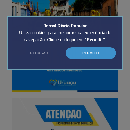
Jornal Diário Popular
Utiliza cookies para melhorar sua experiência de
navegação. Clique ou toque em
"Permitir"
RECUSAR
PERMITIR