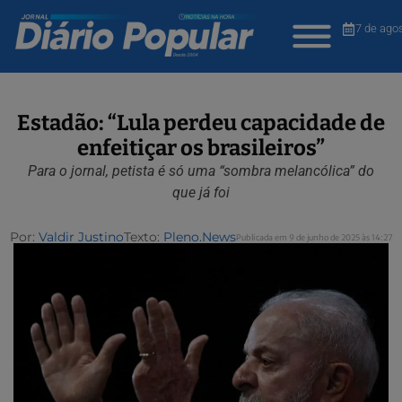
7 de ago
Estadão: “Lula perdeu capacidade de
enfeitiçar os brasileiros”
Para o jornal, petista é só uma “sombra melancólica” do
que já foi
Por:
Valdir Justino
Texto:
Pleno.News
Publicada em 9 de junho de 2025 às 14:27