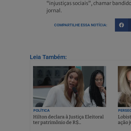
“injustiças sociais”, chamar bandid
jornal.
COMPARTILHE ESSA NOTÍCIA:
Leia Também:
POLÍTICA
PERSEG
Hilton declara à Justiça Eleitoral
Lobis
ter patrimônio de R$...
ação j