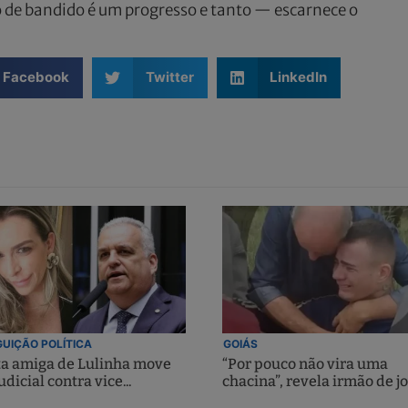
o de bandido é um progresso e tanto — escarnece o
Facebook
Twitter
LinkedIn
UIÇÃO POLÍTICA
GOIÁS
ta amiga de Lulinha move
“Por pouco não vira uma
udicial contra vice...
chacina”, revela irmão de jo