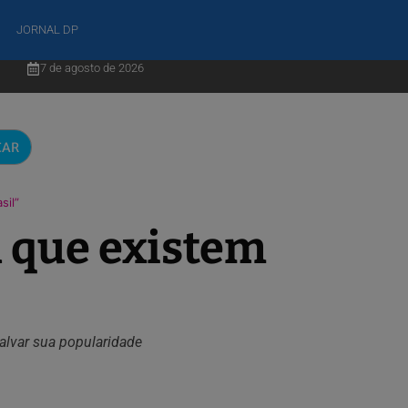
JORNAL DP
7 de agosto de 2026
CAR
sil”
u que existem
alvar sua popularidade