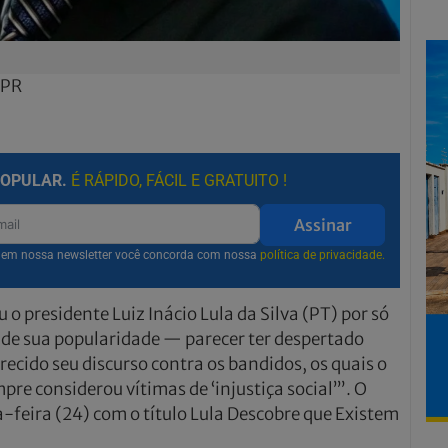
VPR
POPULAR.
É RÁPIDO, FÁCIL E GRATUITO !
Assinar
r em nossa newsletter você concorda com nossa
política de privacidade.
 o presidente Luiz Inácio Lula da Silva (PT) por só
de sua popularidade — parecer ter despertado
recido seu discurso contra os bandidos, os quais o
re considerou vítimas de ‘injustiça social’”. O
a-feira (24) com o título Lula Descobre que Existem