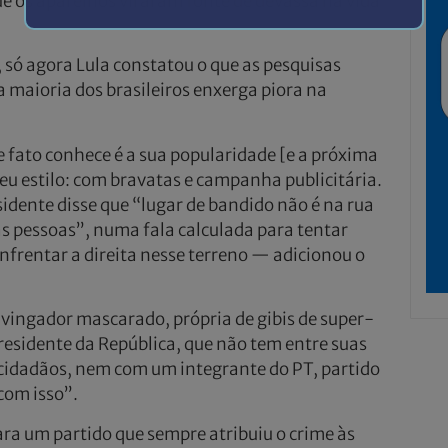
ue os aparelhos viraram fonte de devassa na vida
 só agora Lula constatou o que as pesquisas
 maioria dos brasileiros enxerga piora na
 fato conhece é a sua popularidade [e a próxima
o seu estilo: com bravatas e campanha publicitária.
dente disse que “lugar de bandido não é na rua
s pessoas”, numa fala calculada para tentar
nfrentar a direita nesse terreno — adicionou o
e vingador mascarado, própria de gibis de super-
esidente da República, que não tem entre suas
 cidadãos, nem com um integrante do PT, partido
com isso”.
ra um partido que sempre atribuiu o crime às