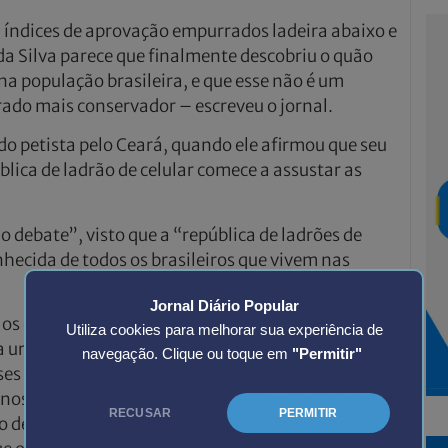
índices de aprovação empurrados ladeira abaixo e
da Silva parece que finalmente descobriu o quão
a população brasileira, e que esse não é um
rado mais conservador – escreveu o jornal.
do petista pelo Ceará, quando ele afirmou que seu
blica de ladrão de celular comece a assustar as
o debate”, visto que a “república de ladrões de
nhecida de todos os brasileiros que vivem nas
Jornal Diário Popular
e os crimes que mais preocupam os cidadãos
Utiliza cookies para melhorar sua experiência de
a urbana, crimes esses que ocorrem de forma
navegação. Clique ou toque em
"Permitir"
es sociais. Em alguns casos, como o de São Paulo,
s índices de latrocínio (roubo seguido de morte).
RECUSAR
PERMITIR
to de celulares resultavam somente em prejuízo