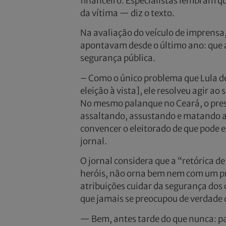
financeiro. Especialistas lembram q
da vítima — diz o texto.
Na avaliação do veículo de imprensa,
apontavam desde o último ano: que a
segurança pública.
– Como o único problema que Lula de
eleição à vista], ele resolveu agir a
No mesmo palanque no Ceará, o presi
assaltando, assustando e matando a
convencer o eleitorado de que pode e
jornal.
O jornal considera que a “retórica d
heróis, não orna bem nem com um pr
atribuições cuidar da segurança dos
que jamais se preocupou de verdade 
— Bem, antes tarde do que nunca: pa