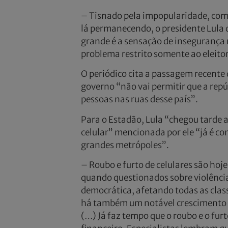
– Tisnado pela impopularidade, com 
lá permanecendo, o presidente Lula 
grande é a sensação de insegurança n
problema restrito somente ao eleito
O periódico cita a passagem recente 
governo “não vai permitir que a repú
pessoas nas ruas desse país”.
Para o Estadão, Lula “chegou tarde a
celular” mencionada por ele “já é co
grandes metrópoles”.
– Roubo e furto de celulares são hoj
quando questionados sobre violênci
democrática, afetando todas as class
há também um notável crescimento no
(…) Já faz tempo que o roubo e o fur