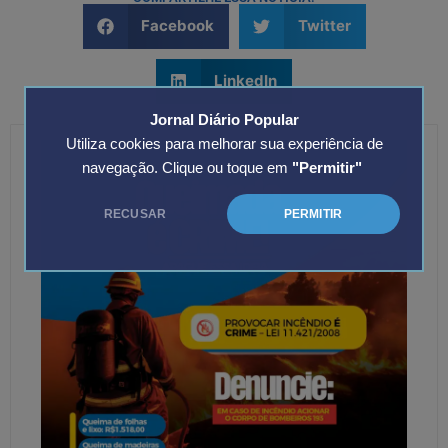
Facebook
Twitter
LinkedIn
Jornal Diário Popular
Utiliza cookies para melhorar sua experiência de
navegação. Clique ou toque em
"Permitir"
RECUSAR
PERMITIR