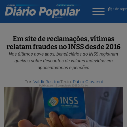
7 de ago
Em site de reclamações, vítimas
relatam fraudes no INSS desde 2016
Nos últimos nove anos, beneficiários do INSS registram
queixas sobre descontos de valores indevidos em
aposentadorias e pensões
Por:
Valdir Justino
Texto:
Pablo Giovanni
Publicada em 5 de maio de 2025 às 12:44