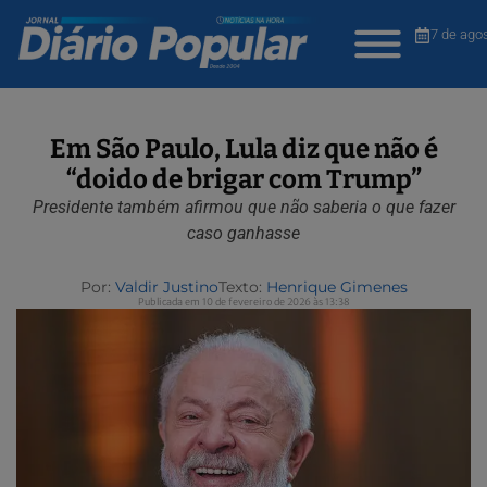
7 de ago
Em São Paulo, Lula diz que não é
“doido de brigar com Trump”
Presidente também afirmou que não saberia o que fazer
caso ganhasse
Por:
Valdir Justino
Texto:
Henrique Gimenes
Publicada em 10 de fevereiro de 2026 às 13:38