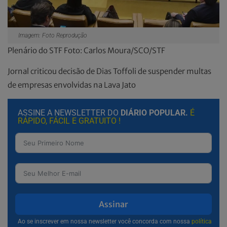
Imagem: Foto Reprodução
Plenário do STF Foto: Carlos Moura/SCO/STF
Jornal criticou decisão de Dias Toffoli de suspender multas
de empresas envolvidas na Lava Jato
ASSINE A NEWSLETTER DO
DIÁRIO POPULAR.
É
RÁPIDO, FÁCIL E GRATUITO !
Assinar
Ao se inscrever em nossa newsletter você concorda com nossa
política