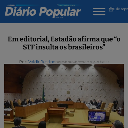
8 de ago
Em editorial, Estadão afirma que “o
STF insulta os brasileiros”
Por:
Valdir Justino
Publicada em 5 de fevereiro de 2024 às 11:12