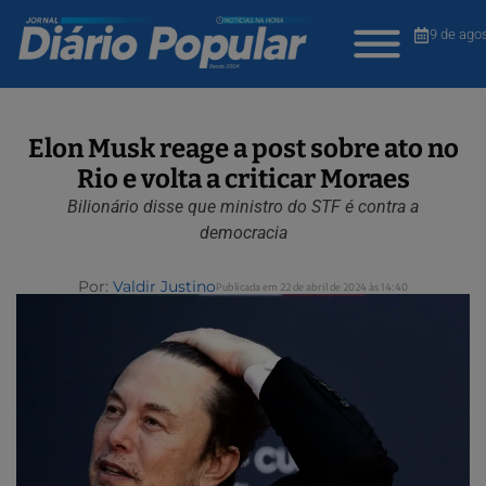
9 de ago
Elon Musk reage a post sobre ato no
Rio e volta a criticar Moraes
Bilionário disse que ministro do STF é contra a
democracia
Por:
Valdir Justino
Publicada em 22 de abril de 2024 às 14:40