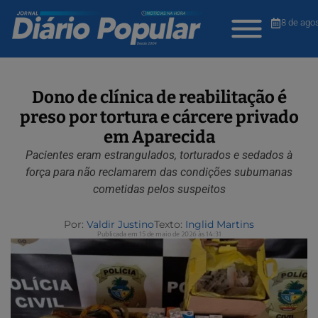
8 de ago
Dono de clínica de reabilitação é
preso por tortura e cárcere privado
em Aparecida
Pacientes eram estrangulados, torturados e sedados à
força para não reclamarem das condições subumanas
cometidas pelos suspeitos
Por:
Valdir Justino
Texto:
Inglid Martins
Publicada em 15 de maio de 2026 às 14:31