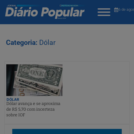
6 de ago
Categoria:
Dólar
DÓLAR
Dólar avança e se aproxima
de R$ 5,70 com incerteza
sobre IOF