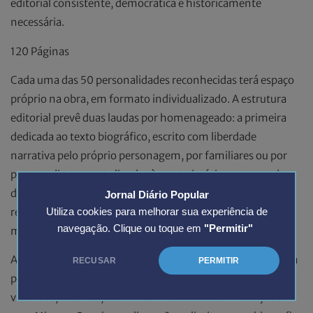
editorial consistente, democrática e historicamente
necessária.
120 Páginas
Cada uma das 50 personalidades reconhecidas terá espaço
próprio na obra, em formato individualizado. A estrutura
editorial prevê duas laudas por homenageado: a primeira
dedicada ao texto biográfico, escrito com liberdade
narrativa pelo próprio personagem, por familiares ou por
pessoas diretamente ligadas à sua trajetória; e a segunda
destinada ao acervo fotográfico, reunindo imagens,
Jornal Diário Popular
registros pessoais, documentos, momentos históricos e
Utiliza cookies para melhorar sua experiência de
navegação. Clique ou toque em
"Permitir"
memórias visuais.
A proposta é permitir que cada trajetória seja apresentada a
RECUSAR
PERMITIR
partir de sua própria perspectiva, respeitando estilos,
vivências, desafios, contextos históricos e contribuições