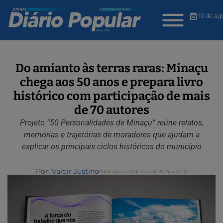
10 de ag
Do amianto às terras raras: Minaçu
chega aos 50 anos e prepara livro
histórico com participação de mais
de 70 autores
Projeto “50 Personalidades de Minaçu” reúne relatos,
memórias e trajetórias de moradores que ajudam a
explicar os principais ciclos históricos do município
Por:
Valdir Justino
Publicada em 19 de maio de 2026 às 10:02