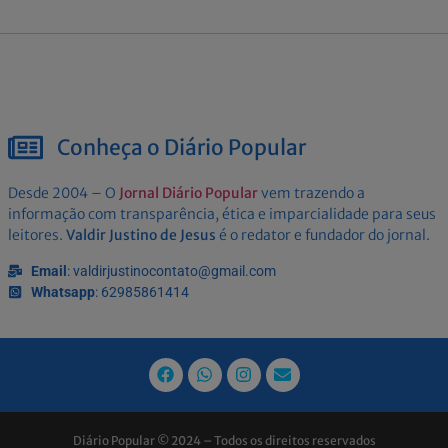
Conheça o Diário Popular
Desde 2004 – O
Jornal Diário Popular
vem trazendo a
informação com transparência, ética e imparcialidade para seus
leitores.
Valdir Justino de Jesus
é o redator e fundador do jornal.
Email
: valdirjustinocontato@gmail.com
Whatsapp
: 62985861414
Diário Popular © 2024 – Todos os direitos reservados