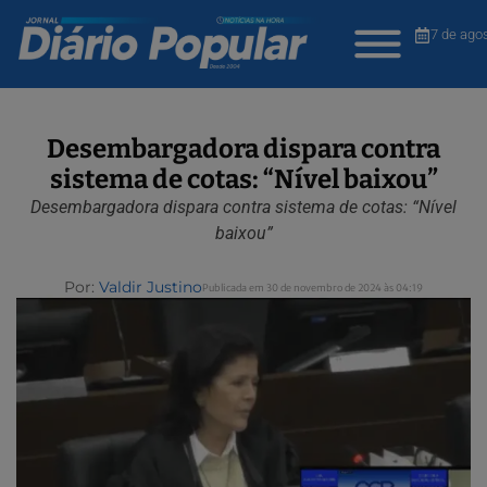
7 de ago
Desembargadora dispara contra
sistema de cotas: “Nível baixou”
Desembargadora dispara contra sistema de cotas: “Nível
baixou”
Por:
Valdir Justino
Publicada em 30 de novembro de 2024 às 04:19