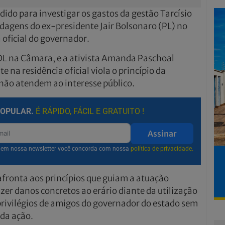
dido para investigar os gastos da gestão Tarcísio
dagens do ex-presidente Jair Bolsonaro (PL) no
 oficial do governador.
SOL na Câmara, e a ativista Amanda Paschoal
 na residência oficial viola o princípio da
não atendem ao interesse público.
POPULAR.
É RÁPIDO, FÁCIL E GRATUITO !
Assinar
r em nossa newsletter você concorda com nossa
política de privacidade.
fronta aos princípios que guiam a atuação
azer danos concretos ao erário diante da utilização
privilégios de amigos do governador do estado sem
da ação.