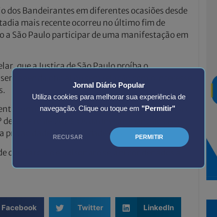
o dos Bandeirantes em diferentes ocasiões desde
tadia mais recente ocorreu no último fim de
o a São Paulo participar de uma manifestação em
r, que a Justiça de São Paulo proíba o
em agenda oficial ou sem relação com o interesse
Jornal Diário Popular
s.
Utiliza cookies para melhorar sua experiência de
entar um relatório detalhado de todas as estadias
navegação. Clique ou toque em
"Permitir"
º de janeiro de 2023. Os dados são mantidos em
r a privacidade e a intimidade dos convidados.
RECUSAR
PERMITIR
ede que Tarcísio e Bolsonaro sejam condenados a
Facebook
Twitter
LinkedIn