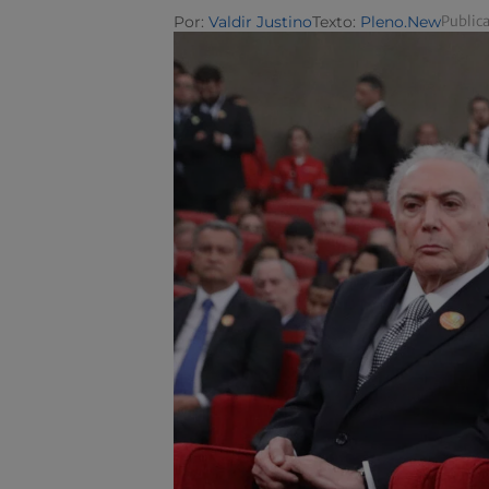
Por:
Valdir Justino
Texto:
Pleno.New
Public