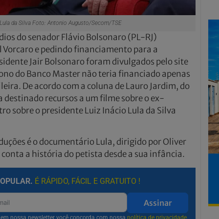
 Lula da Silva Foto: Antonio Augusto/Secom/TSE
dios do senador Flávio Bolsonaro (PL-RJ)
 Vorcaro e pedindo financiamento para a
idente Jair Bolsonaro foram divulgados pelo site
 dono do Banco Master não teria financiado apenas
sileira. De acordo com a coluna de Lauro Jardim, do
 destinado recursos a um filme sobre o ex-
o sobre o presidente Luiz Inácio Lula da Silva
uções é o documentário Lula, dirigido por Oliver
conta a história do petista desde a sua infância.
POPULAR.
É RÁPIDO, FÁCIL E GRATUITO !
Assinar
r em nossa newsletter você concorda com nossa
política de privacidade.