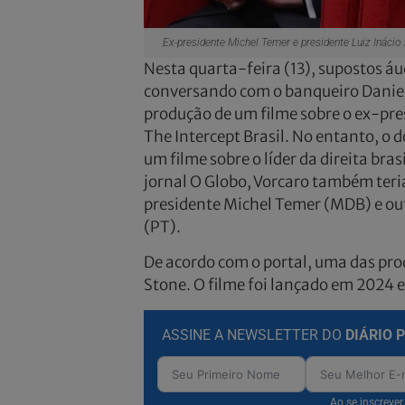
Ex-presidente Michel Temer e presidente Luiz Inácio
Nesta quarta-feira (13), supostos áu
conversando com o banqueiro Daniel
produção de um filme sobre o ex-pres
The Intercept Brasil. No entanto, o
um filme sobre o líder da direita bra
jornal O Globo, Vorcaro também teria
presidente Michel Temer (MDB) e outr
(PT).
De acordo com o portal, uma das prod
Stone. O filme foi lançado em 2024 e 
ASSINE A NEWSLETTER DO
DIÁRIO 
Ao se inscreve