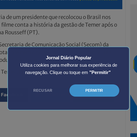
ria de um presidente que recolocou o Brasil nos
O filme conta a história da gestão de Temer após o
a Rousseff (PT).
Secretaria de Comunicação Social (Secom) da
nota, que nem o governo, nem o presidente Lula
Jornal Diário Popular
odução do filme.
Utiliza cookies para melhorar sua experiência de
e Temer, Elsinho Mouco, negou que tenha pedido
navegação. Clique ou toque em
"Permitir"
RECUSAR
PERMITIR
Facebook
Twitter
LinkedIn