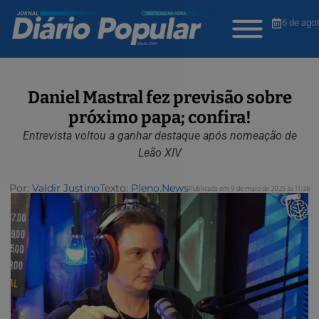
6 de ago
Daniel Mastral fez previsão sobre
próximo papa; confira!
Entrevista voltou a ganhar destaque após nomeação de
Leão XIV
Por:
Valdir Justino
Texto:
Pleno.News
Publicada em 9 de maio de 2025 às 11:28