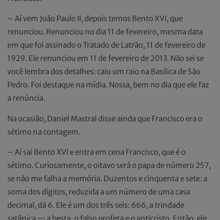
– Aí vem João Paulo II, depois temos Bento XVI, que
renunciou. Renunciou no dia 11 de fevereiro, mesma data
em que foi assinado o Tratado de Latrão, 11 de fevereiro de
1929. Ele renunciou em 11 de fevereiro de 2013. Não sei se
você lembra dos detalhes: caiu um raio na Basílica de São
Pedro. Foi destaque na mídia. Nossa, bem no dia que ele faz
a renúncia.
Na ocasião, Daniel Mastral disse ainda que Francisco era o
sétimo na contagem.
– Aí sai Bento XVI e entra em cena Francisco, que é o
sétimo. Curiosamente, o oitavo será o papa de número 257,
se não me falha a memória. Duzentos e cinquenta e sete: a
soma dos dígitos, reduzida a um número de uma casa
decimal, dá 6. Ele é um dos três seis: 666, a trindade
satânica — a besta, o falso profeta e o anticristo. Então, ele