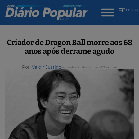
7 de ago
Criador de Dragon Ball morre aos 68
anos após derrame agudo
Por:
Valdir Justino
Publicada em 8 de março de 2024 às 15:46