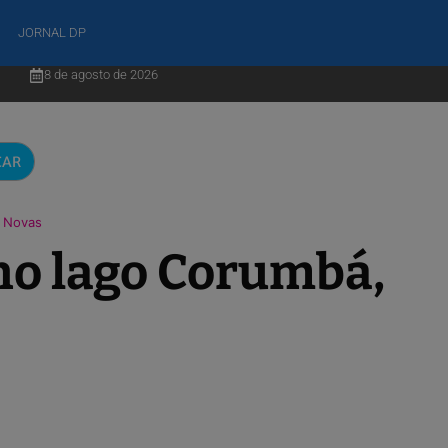
JORNAL DP
8 de agosto de 2026
CAR
s Novas
no lago Corumbá,