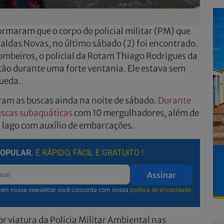
ormaram que o corpo do policial militar (PM) que
ldas Novas, no último sábado (2) foi encontrado.
mbeiros, o policial da Rotam Thiago Rodrigues da
ção durante uma forte ventania. Ele estava sem
ueda.
aram as buscas ainda na noite de sábado.
Durante
uscas subaquáticas
com 10 mergulhadores, além de
lago com auxílio de embarcações.
POPULAR.
É RÁPIDO, FÁCIL E GRATUITO !
Assinar
r em nossa newsletter você concorda com nossa
política de privacidade.
or viatura da Polícia Militar Ambiental nas