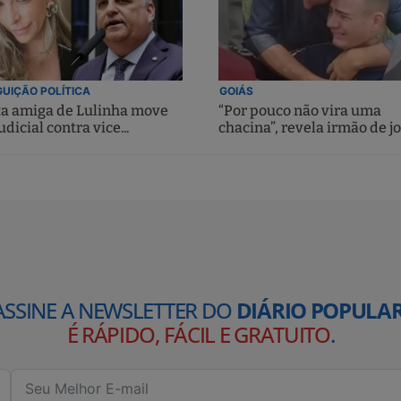
UIÇÃO POLÍTICA
GOIÁS
ta amiga de Lulinha move
“Por pouco não vira uma
udicial contra vice...
chacina”, revela irmão de jo
ASSINE A NEWSLETTER DO
DIÁRIO POPULAR
É RÁPIDO, FÁCIL E GRATUITO
.