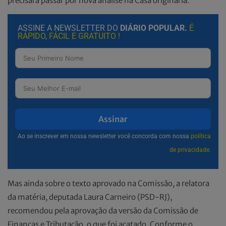
precisará passar por nova análise na Casa originária.
ASSINE A NEWSLETTER DO
DIÁRIO POPULAR.
É
RÁPIDO, FÁCIL E GRATUITO !
Assinar
Ao se inscrever em nossa newsletter você concorda com nossa
política
de privacidade.
Mas ainda sobre o texto aprovado na Comissão, a relatora
da matéria, deputada Laura Carneiro (PSD-RJ),
recomendou pela aprovação da versão da Comissão de
Finanças e Tributação, o que foi acatado. Conforme o