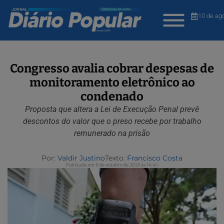
10 de ag
Congresso avalia cobrar despesas de
monitoramento eletrônico ao
condenado
Proposta que altera a Lei de Execução Penal prevê
descontos do valor que o preso recebe por trabalho
remunerado na prisão
Por:
Valdir Justino
Texto:
Francisco Costa
Publicada em 9 de outubro de 2025 às 14:41