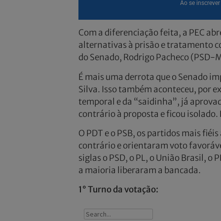
Ao se inscreve
Com a diferenciação feita, a PEC abr
alternativas à prisão e tratamento c
do Senado, Rodrigo Pacheco (PSD-MG
É mais uma derrota que o Senado impõ
Silva. Isso também aconteceu, por ex
temporal e da “saidinha”, já aprova
contrário à proposta e ficou isolado
O PDT e o PSB, os partidos mais fiéi
contrário e orientaram voto favorá
siglas o PSD, o PL, o União Brasil, o
a maioria liberaram a bancada.
1° Turno da votação: