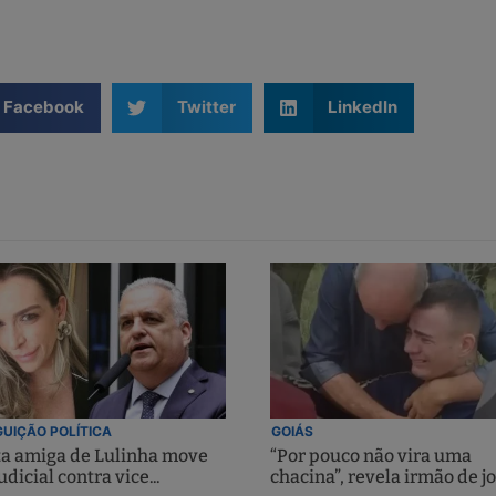
Facebook
Twitter
LinkedIn
UIÇÃO POLÍTICA
GOIÁS
ta amiga de Lulinha move
“Por pouco não vira uma
udicial contra vice...
chacina”, revela irmão de jo