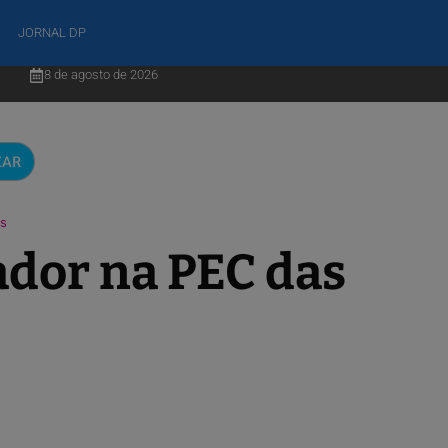
JORNAL DP
8 de agosto de 2026
CAR
as
nador na PEC das