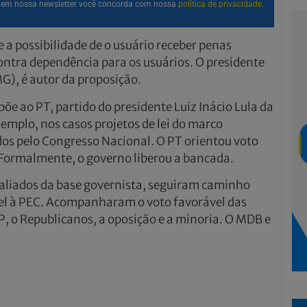
r em nossa newsletter você concorda com nossa
política de privacidade.
e a possibilidade de o usuário receber penas
ontra dependência para os usuários. O presidente
), é autor da proposição.
e ao PT, partido do presidente Luiz Inácio Lula da
emplo, nos casos projetos de lei do marco
dos pelo Congresso Nacional. O PT orientou voto
. Formalmente, o governo liberou a bancada.
s aliados da base governista, seguiram caminho
vel à PEC. Acompanharam o voto favorável das
 PP, o Republicanos, a oposição e a minoria. O MDB e