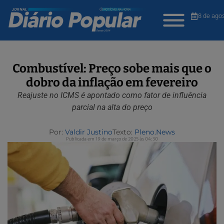
8 de ago
Combustível: Preço sobe mais que o
dobro da inflação em fevereiro
Reajuste no ICMS é apontado como fator de influência
parcial na alta do preço
Por:
Valdir Justino
Texto:
Pleno.News
Publicada em 19 de março de 2025 às 04:30