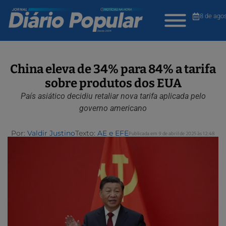
8 de ago
China eleva de 34% para 84% a tarifa
sobre produtos dos EUA
País asiático decidiu retaliar nova tarifa aplicada pelo
governo americano
Por:
Valdir Justino
Texto:
AE e EFE
Publicada em 9 de abril de 2025 às 12:48