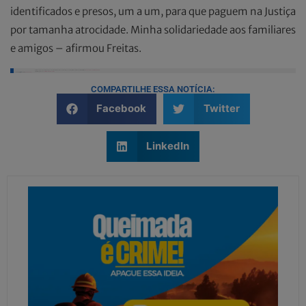
identificados e presos, um a um, para que paguem na Justiça
por tamanha atrocidade. Minha solidariedade aos familiares
e amigos – afirmou Freitas.
Polícia cearense fecha praça após chacina em Viçosa do Ceará. Sete pessoas morreram e outras duas ficaram feridas.
#Chacina
#Ceara
#Mortes
#ODia
Crédito: Reprodução
pic.twitter.com/7UM6aTHIRz
— Jornal O Dia (@jornalodia)
June 20, 2024
COMPARTILHE ESSA NOTÍCIA:
Facebook
Twitter
LinkedIn