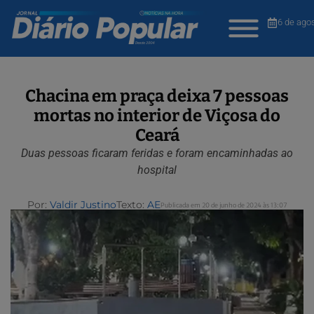
6 de ago
Chacina em praça deixa 7 pessoas
mortas no interior de Viçosa do
Ceará
Duas pessoas ficaram feridas e foram encaminhadas ao
hospital
Por:
Valdir Justino
Texto:
AE
Publicada em 20 de junho de 2024 às 13:07