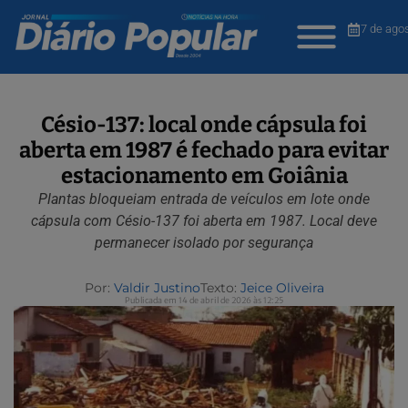
7 de ago
Césio-137: local onde cápsula foi
aberta em 1987 é fechado para evitar
estacionamento em Goiânia
Plantas bloqueiam entrada de veículos em lote onde
cápsula com Césio-137 foi aberta em 1987. Local deve
permanecer isolado por segurança
Por:
Valdir Justino
Texto:
Jeice Oliveira
Publicada em 14 de abril de 2026 às 12:25