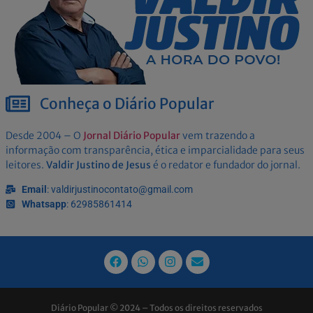
Conheça o Diário Popular
Desde 2004 – O
Jornal Diário Popular
vem trazendo a
informação com transparência, ética e imparcialidade para seus
leitores.
Valdir Justino de Jesus
é o redator e fundador do jornal.
Email
: valdirjustinocontato@gmail.com
Whatsapp
: 62985861414
Diário Popular © 2024 – Todos os direitos reservados