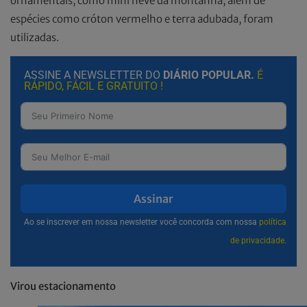
ornamentais, como mini neve da montanha, além de
espécies como cróton vermelho e terra adubada, foram
utilizadas.
ASSINE A NEWSLETTER DO
DIÁRIO POPULAR.
É
RÁPIDO, FÁCIL E GRATUITO !
Assinar
Ao se inscrever em nossa newsletter você concorda com nossa
política
de privacidade.
Virou estacionamento