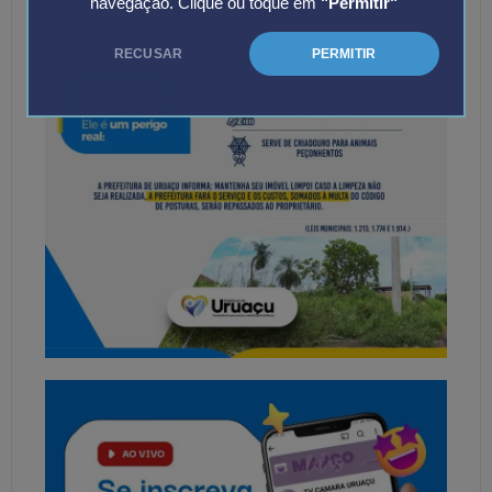
navegação. Clique ou toque em
"Permitir"
RECUSAR
PERMITIR