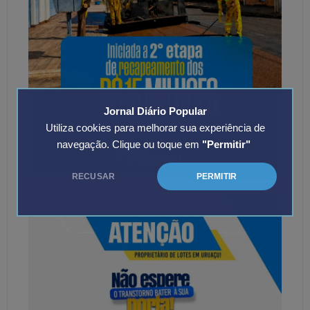
Jornal Diário Popular
Utiliza cookies para melhorar sua experiência de
navegação. Clique ou toque em
"Permitir"
RECUSAR
PERMITIR