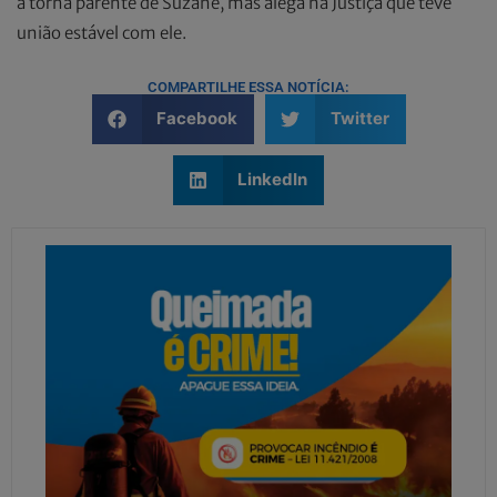
a torna parente de Suzane, mas alega na Justiça que teve
união estável com ele.
COMPARTILHE ESSA NOTÍCIA:
Facebook
Twitter
LinkedIn