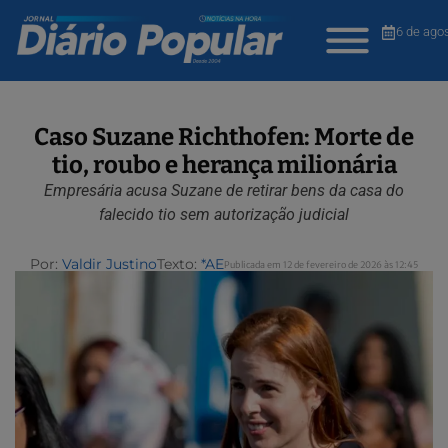
6 de ago
Caso Suzane Richthofen: Morte de
tio, roubo e herança milionária
Empresária acusa Suzane de retirar bens da casa do
falecido tio sem autorização judicial
Por:
Valdir Justino
Texto:
*AE
Publicada em 12 de fevereiro de 2026 às 12:45