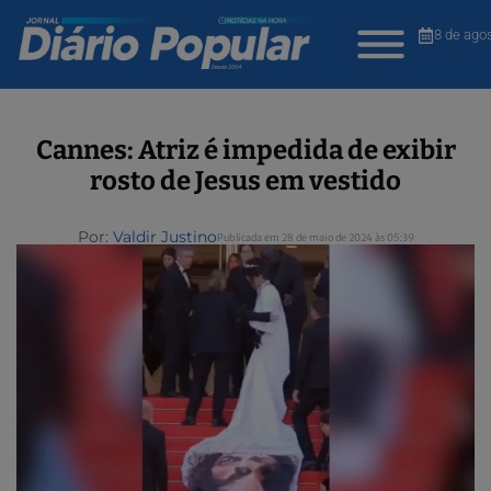
8 de ago
Cannes: Atriz é impedida de exibir
rosto de Jesus em vestido
Por:
Valdir Justino
Publicada em 28 de maio de 2024 às 05:39