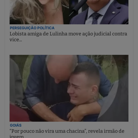
PERSEGUIÇÃO POLÍTICA
Lobista amiga de Lulinha move ação judicial contra
vice...
GOIÁS
“Por pouco não vira uma chacina”, revela irmão de
jovem...