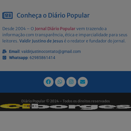
Conheça o Diário Popular
Desde 2004 – O
Jornal Diário Popular
vem trazendo a
informação com transparência, ética e imparcialidade para seus
leitores.
Valdir Justino de Jesus
é o redator e fundador do jornal.
Email
: valdirjustinocontato@gmail.com
Whatsapp
: 62985861414
Diário Popular © 2024 – Todos os direitos reservados