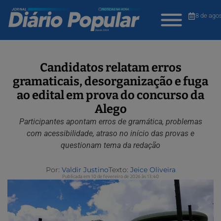
8 de ago
Candidatos relatam erros
gramaticais, desorganização e fuga
ao edital em prova do concurso da
Alego
Participantes apontam erros de gramática, problemas
com acessibilidade, atraso no início das provas e
questionam tema da redação
Por:
Valdir Justino
Texto:
Jeice Oliveira
Publicada em 10 de fevereiro de 2026 às 13:40