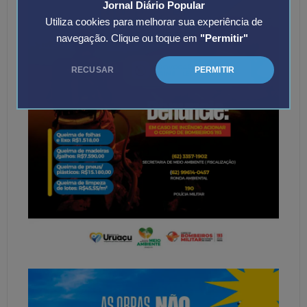
Jornal Diário Popular
Utiliza cookies para melhorar sua experiência de
navegação. Clique ou toque em
"Permitir"
RECUSAR
PERMITIR