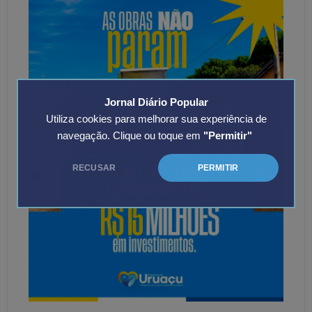
Jornal Diário Popular
Utiliza cookies para melhorar sua experiência de
navegação. Clique ou toque em
"Permitir"
RECUSAR
PERMITIR