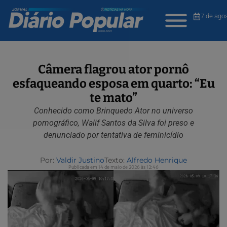
7 de ago
Câmera flagrou ator pornô
esfaqueando esposa em quarto: “Eu
te mato”
Conhecido como Brinquedo Ator no universo
pornográfico, Walif Santos da Silva foi preso e
denunciado por tentativa de feminicídio
Por:
Valdir Justino
Texto:
Alfredo Henrique
Publicada em 14 de maio de 2026 às 12:46