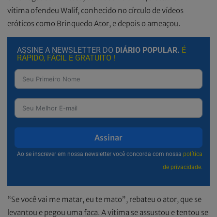
vítima ofendeu Walif, conhecido no círculo de vídeos
eróticos como Brinquedo Ator, e depois o ameaçou.
ASSINE A NEWSLETTER DO
DIÁRIO POPULAR.
É
RÁPIDO, FÁCIL E GRATUITO !
Assinar
Ao se inscrever em nossa newsletter você concorda com nossa
política
de privacidade.
“Se você vai me matar, eu te mato”, rebateu o ator, que se
levantou e pegou uma faca. A vítima se assustou e tentou se