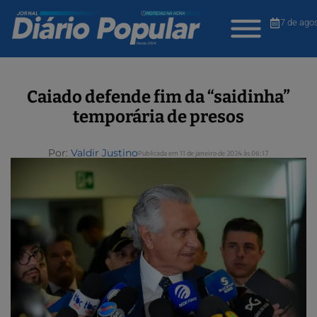
7 de ago
Caiado defende fim da “saidinha”
temporária de presos
Por:
Valdir Justino
Publicada em 11 de janeiro de 2024 às 06:17