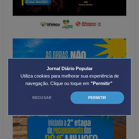
Jornal Diário Popular
Utiliza cookies para melhorar sua experiência de
navegação. Clique ou toque em
"Permitir"
RECUSAR
PERMITIR