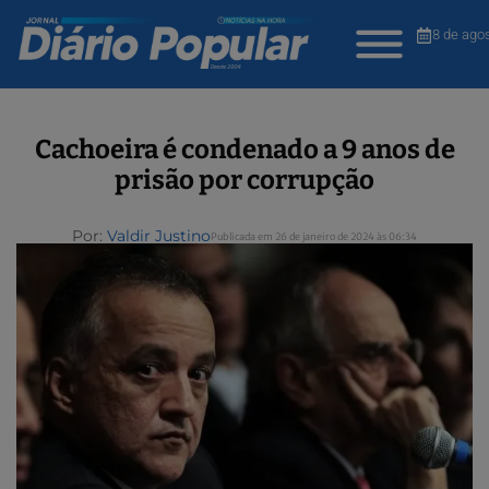
8 de ago
Cachoeira é condenado a 9 anos de
prisão por corrupção
Por:
Valdir Justino
Publicada em 26 de janeiro de 2024 às 06:34