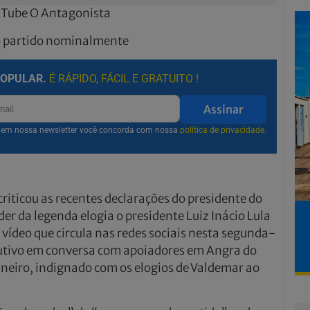
uTube O Antagonista
do partido nominalmente
POPULAR.
É RÁPIDO, FÁCIL E GRATUITO !
Assinar
r em nossa newsletter você concorda com nossa
política de privacidade.
criticou as recentes declarações do presidente do
er da legenda elogia o presidente Luiz Inácio Lula
vídeo que circula nas redes sociais nesta segunda-
cutivo em conversa com apoiadores em Angra do
Janeiro, indignado com os elogios de Valdemar ao