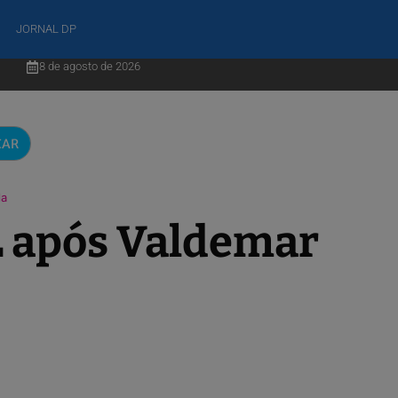
JORNAL DP
8 de agosto de 2026
CAR
la
L após Valdemar