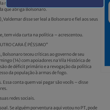
 minha sobre o Lula que está fora de contexto –
nda que abriga Bolsonaro.
aldemar disse ser leal a Bolsonaro e fiel aos seus
, tem vida curta na política – acrescentou.
OUTRO CARA É PÉSSIMO”
 Bolsonaro teceu críticas ao governo de seu
ingo (14) com apoiadores na Vila Histórica de
o de déficit primário e a revogação da política
cesso da população à armas de fogo.
 Essa conta quem vai pagar são vocês – disse
res.
suas redes sociais.
oal. Se alguém porventura aqui votou no PT, pode