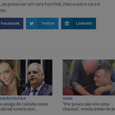
 eu posso ser um cara horrível, mas o outro cara é
nte.
Facebook
Twitter
LinkedIn
UIÇÃO POLÍTICA
GOIÁS
ta amiga de Lulinha move
“Por pouco não vira uma
udicial contra vice...
chacina”, revela irmão de jo