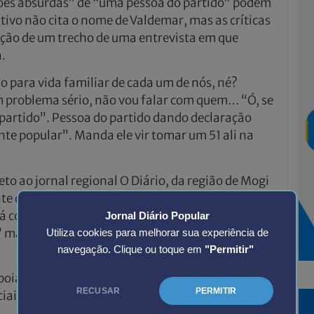
ões absurdas” de “uma pessoa do partido” podem
utivo não cita o nome de Valdemar, mas as críticas
ão de um trecho de uma entrevista em que
.
 para vida familiar de cada um de nós, né?
 problema sério, não vou falar com quem… “Ó, se
 partido”. Pessoa do partido dando declaração
e popular”. Manda ele vir tomar um 51 ali na
.
to ao jornal regional O Diário, da região de Mogi
nte do PL disse que Lula tem “prestígio” e Bolsonaro
á comparação” entre o petista e o ex-presidente.
Jornal Diário Popular
 mais difícil de lidar porque ele “não é uma pessoa
Utiliza cookies para melhorar sua experiência de
navegação. Clique ou toque em
"Permitir"
apoiadores do ex-presidente Bolsonaro, Valdemar
RECUSAR
PERMITIR
ais das críticas.