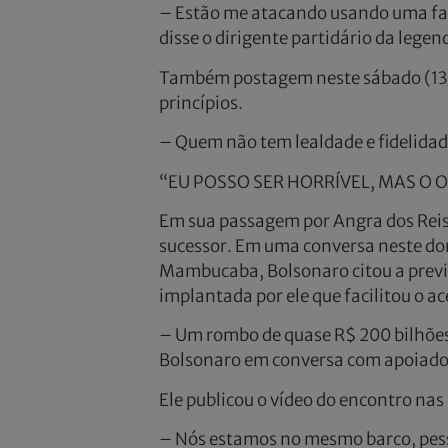
– Estão me atacando usando uma fala
disse o dirigente partidário da lege
Também postagem neste sábado (13), V
princípios.
– Quem não tem lealdade e fidelidade
“EU POSSO SER HORRÍVEL, MAS O 
Em sua passagem por Angra dos Reis,
sucessor. Em uma conversa neste dom
Mambucaba, Bolsonaro citou a previsã
implantada por ele que facilitou o a
– Um rombo de quase R$ 200 bilhões.
Bolsonaro em conversa com apoiado
Ele publicou o vídeo do encontro nas 
– Nós estamos no mesmo barco, pess