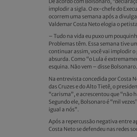
De acordo com Bolsonaro, “declaraç
implodir a sigla. O ex-chefe do Exec
ocorrem uma semana após a divulgaç
Valdemar Costa Neto elogia o petista
– Tudo na vida eu puxo um pouquinho
Problemas têm. Essa semana tive um
continuar assim, você vai implodir o
absurda. Como “o Lula é extremament
esquina. Não vem – disse Bolsonaro
Na entrevista concedida por Costa Ne
das Cruzes e do Alto Tietê, o preside
“carisma”, e acrescentou que “não h
Segundo ele, Bolsonaro é “mil vezes”
igual a nós”.
Após a repercussão negativa entre 
Costa Neto se defendeu nas redes soci