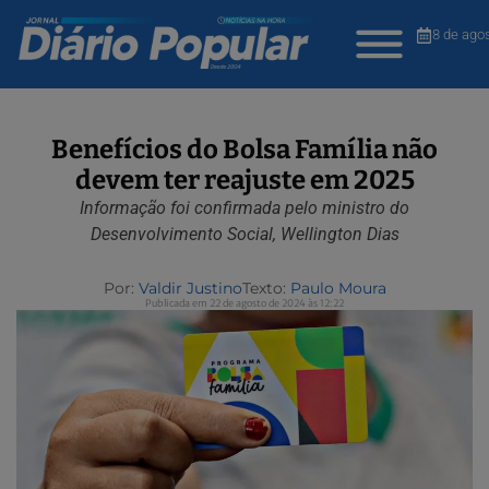
8 de ago
Benefícios do Bolsa Família não
devem ter reajuste em 2025
Informação foi confirmada pelo ministro do
Desenvolvimento Social, Wellington Dias
Por:
Valdir Justino
Texto:
Paulo Moura
Publicada em 22 de agosto de 2024 às 12:22