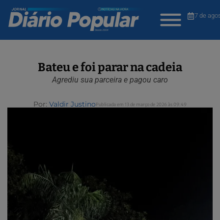
7 de ago
Bateu e foi parar na cadeia
Agrediu sua parceira e pagou caro
Por:
Valdir Justino
Publicada em 13 de março de 2026 às 09:49