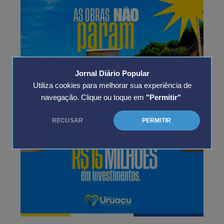
Jornal Diário Popular
Utiliza cookies para melhorar sua experiência de
navegação. Clique ou toque em
"Permitir"
RECUSAR
PERMITIR