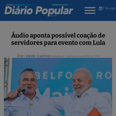
7 de ago
Áudio aponta possível coação de
servidores para evento com Lula
Por:
Valdir Justino
Publicada em 7 de fevereiro de 2024 às 12:22