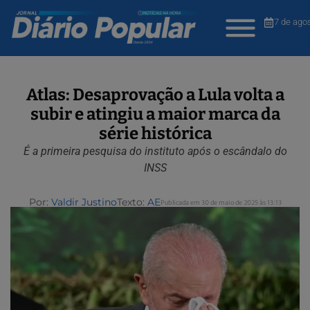
7 de ago
Atlas: Desaprovação a Lula volta a
subir e atingiu a maior marca da
série histórica
É a primeira pesquisa do instituto após o escândalo do
INSS
Por:
Valdir Justino
Texto:
AE
Publicada em 30 de maio de 2025 às 13:13