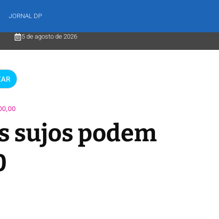
JORNAL DP
5 de agosto de 2026
Flávio confirma deputado Alfredo Gaspar como vice em sua chapa
CAR
00,00
os sujos podem
0