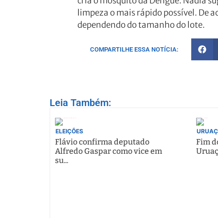
cria o mosquito da Dengue. Nádia su
limpeza o mais rápido possível. De a
dependendo do tamanho do lote.
COMPARTILHE ESSA NOTÍCIA:
Leia Também:
ELEIÇÕES
URUAÇ
Flávio confirma deputado
Fim do
Alfredo Gaspar como vice em
Uruaç
su...