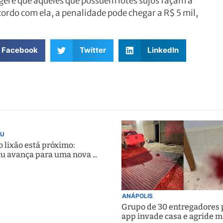
gere que aqueles que possuem lotes sujos façam a
cordo com ela, a penalidade pode chegar a R$ 5 mil,
Facebook
Twitter
LinkedIn
U
 lixão está próximo:
u avança para uma nova ...
ANÁPOLIS
Grupo de 30 entregadores 
app invade casa e agride m.