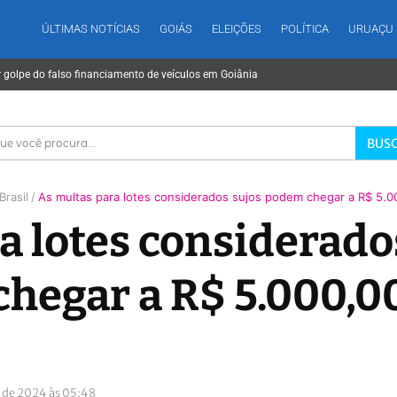
ÚLTIMAS NOTÍCIAS
GOIÁS
ELEIÇÕES
POLÍTICA
URUAÇU
r golpe do falso financiamento de veículos em Goiânia
BUS
Brasil
As multas para lotes considerados sujos podem chegar a R$ 5.0
a lotes considerad
chegar a R$ 5.000,0
o de 2024 às 05:48