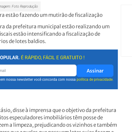
agem: Foto Reprodução
tura estão fazendo um mutirão de fiscalização
ra da prefeitura municipal estão realizando um
iscais estão intensificando a fiscalização de
ios de lotes baldios.
POPULAR.
É RÁPIDO, FÁCIL E GRATUITO !
Assinar
r em nossa newsletter você concorda com nossa
política de privacidade.
ásio, disse à imprensa que o objetivo da prefeitura
itos especuladores imobiliários têm posse de
azem a limpeza, prejudicando os vizinhos e também