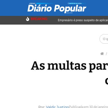
BREAKING:
Empresário é preso suspeito de aplica
As multas par
Por:
Valdir Justino
Publicada em 30 de janeir