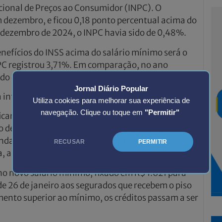
cional de Preços ao Consumidor (INPC). O
m dezembro, e ficou 0,18 ponto percentual acima do
dezembro de 2024, o INPC havia sido de 0,48%.
efícios do INSS acima do salário mínimo será o
PC registrou 3,71%. Em comparação, no ano
sido de 4,77%.
Jornal Diário Popular
a inflação, sem aumento real acima dos preços.
Utiliza cookies para melhorar sua experiência de
navegação. Clique ou toque em
"Permitir"
s ficaram mais caros em 0,33%, em dezembro, após
de 0,15 ponto percentual. Nos últimos 12 meses,
inda acima do centro da meta (3,0%), mas, pela
RECUSAR
PERMITIR
, abaixo do teto, que é de 4,5%.
no novo salário mínimo, fixado em R$ 1.621 para
de 26 de janeiro aos segurados que recebem o piso
mento superior ao mínimo, os créditos passam a ser