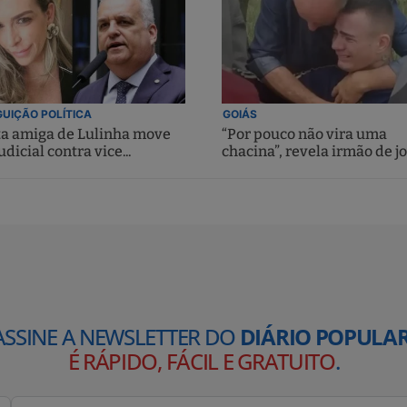
UIÇÃO POLÍTICA
GOIÁS
ta amiga de Lulinha move
“Por pouco não vira uma
udicial contra vice...
chacina”, revela irmão de jo
ASSINE A NEWSLETTER DO
DIÁRIO POPULAR
É RÁPIDO, FÁCIL E GRATUITO
.