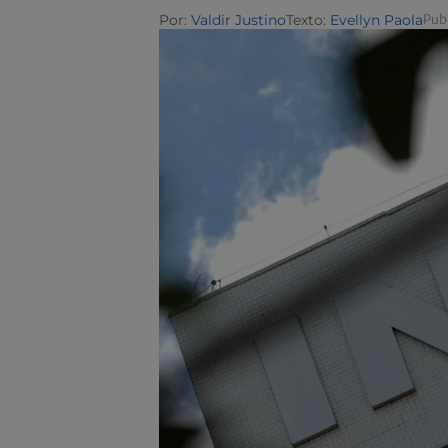
Por:
Valdir Justino
Texto:
Evellyn Paola
Publ