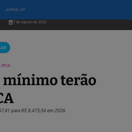
JORNAL DP
7 de agosto de 2026
CAR
o IPCA
o mínimo terão
CA
157,41 para R$ 8.475,54 em 2026