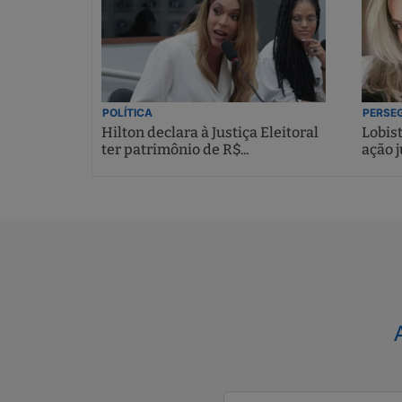
POLÍTICA
PERSEG
Hilton declara à Justiça Eleitoral
Lobis
ter patrimônio de R$...
ação j