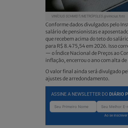
VINÍCIUS SCHMIDT/METRÓPOLES @vinicius.foto
Conforme dados divulgados pelo Insti
salário de pensionistas e aposentado
que recebem acima do teto do salári
para R$ 8.475,54 em 2026. Isso corre
— o Índice Nacional de Preços ao Co
inflação, encerrou o ano com alta d
O valor final ainda será divulgado pe
ajustes de arredondamento.
ASSINE A NEWSLETTER DO
DIÁRIO 
Ao se inscreve