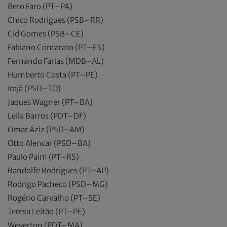
Beto Faro (PT–PA)
Chico Rodrigues (PSB–RR)
Cid Gomes (PSB–CE)
Fabiano Contarato (PT–ES)
Fernando Farias (MDB–AL)
Humberto Costa (PT–PE)
Irajá (PSD–TO)
Jaques Wagner (PT–BA)
Leila Barros (PDT–DF)
Omar Aziz (PSD–AM)
Otto Alencar (PSD–BA)
Paulo Paim (PT–RS)
Randolfe Rodrigues (PT–AP)
Rodrigo Pacheco (PSD–MG)
Rogério Carvalho (PT–SE)
Teresa Leitão (PT–PE)
Weverton (PDT–MA)