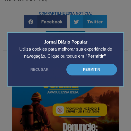
COMPARTILHE ESSA NOTÍCIA:
Facebook
Twitter
LinkedIn
Jornal Diário Popular
Utiliza cookies para melhorar sua experiência de
navegação. Clique ou toque em
"Permitir"
RECUSAR
PERMITIR