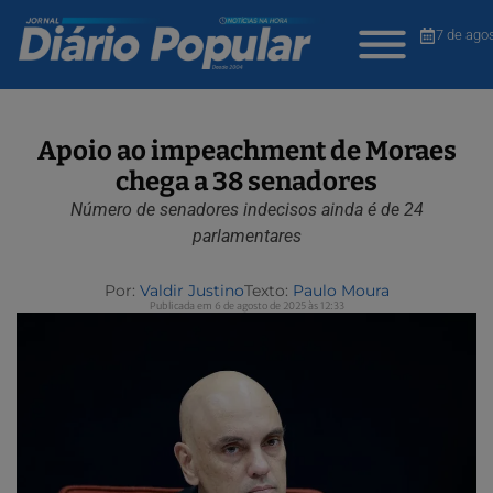
7 de ago
Apoio ao impeachment de Moraes
chega a 38 senadores
Número de senadores indecisos ainda é de 24
parlamentares
Por:
Valdir Justino
Texto:
Paulo Moura
Publicada em 6 de agosto de 2025 às 12:33