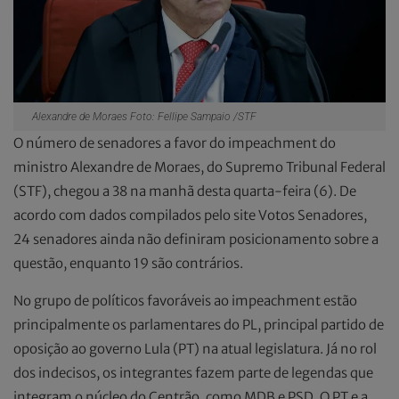
Alexandre de Moraes Foto: Fellipe Sampaio /STF
O número de senadores a favor do impeachment do
ministro Alexandre de Moraes, do Supremo Tribunal Federal
(STF), chegou a 38 na manhã desta quarta-feira (6). De
acordo com dados compilados pelo site Votos Senadores,
24 senadores ainda não definiram posicionamento sobre a
questão, enquanto 19 são contrários.
No grupo de políticos favoráveis ao impeachment estão
principalmente os parlamentares do PL, principal partido de
oposição ao governo Lula (PT) na atual legislatura. Já no rol
dos indecisos, os integrantes fazem parte de legendas que
integram o núcleo do Centrão, como MDB e PSD. O PT e a