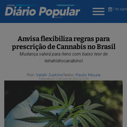
7 de ago
Anvisa flexibiliza regras para
prescrição de Cannabis no Brasil
Mudança valerá para itens com baixo teor de
tetrahidrocanabinol
Por:
Valdir Justino
Texto:
Paulo Moura
Publicada em 13 de maio de 2026 às 12:33