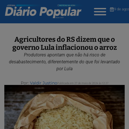
9 de ago
Agricultores do RS dizem que o
governo Lula inflacionou o arroz
Produtores apontam que não há risco de
desabastecimento, diferentemente do que foi levantado
por Lula
Por:
Valdir Justino
Publicada em 27 de maio de 2024 às 12:27