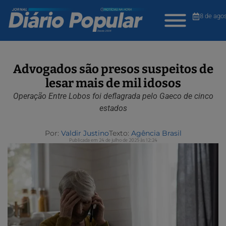
8 de ago
Advogados são presos suspeitos de
lesar mais de mil idosos
Operação Entre Lobos foi deflagrada pelo Gaeco de cinco
estados
Por:
Valdir Justino
Texto:
Agência Brasil
Publicada em 24 de julho de 2025 às 12:24