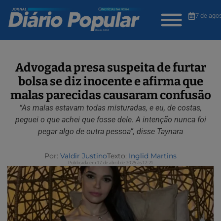
7 de ago
Advogada presa suspeita de furtar
bolsa se diz inocente e afirma que
malas parecidas causaram confusão
“As malas estavam todas misturadas, e eu, de costas,
peguei o que achei que fosse dele. A intenção nunca foi
pegar algo de outra pessoa”, disse Taynara
Por:
Valdir Justino
Texto:
Inglid Martins
Publicada em 17 de abril de 2025 às 12:21