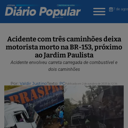
7 de ago
Acidente com três caminhões deixa
motorista morto na BR-153, próximo
ao Jardim Paulista
Acidente envolveu carreta carregada de combustível e
dois caminhões
Por:
Valdir Justino
Texto:
PC
Publicada em 2 de outubro de 2025 às 12:34