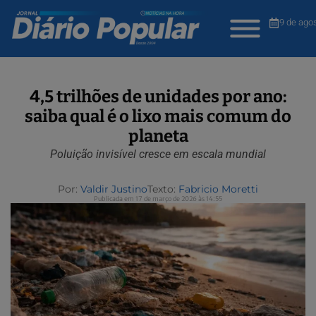
9 de ago
4,5 trilhões de unidades por ano:
saiba qual é o lixo mais comum do
planeta
Poluição invisível cresce em escala mundial
Por:
Valdir Justino
Texto:
Fabricio Moretti
Publicada em 17 de março de 2026 às 14:55